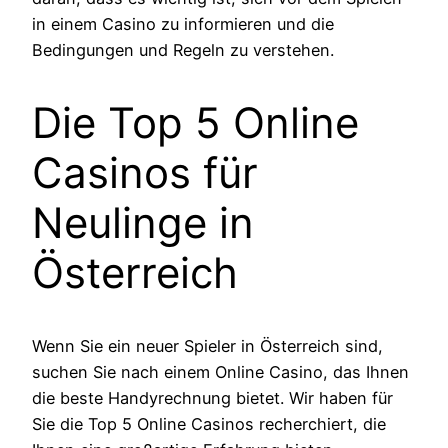
in einem Casino zu informieren und die
Bedingungen und Regeln zu verstehen.
Die Top 5 Online
Casinos für
Neulinge in
Österreich
Wenn Sie ein neuer Spieler in Österreich sind,
suchen Sie nach einem Online Casino, das Ihnen
die beste Handyrechnung bietet. Wir haben für
Sie die Top 5 Online Casinos recherchiert, die