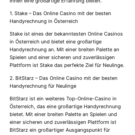
Ihnen eine großartige Erfahrung bieten.
1. Stake – Das Online Casino mit der besten
Handyrechnung in Österreich
Stake ist eines der bekanntesten Online Casinos
in Österreich und bietet eine großartige
Handyrechnung an. Mit einer breiten Palette an
Spielen und einer sicheren und zuverlässigen
Plattform ist Stake das perfekte Ziel für Neulinge.
2. BitStarz – Das Online Casino mit der besten
Handyrechnung für Neulinge
BitStarz ist ein weiteres Top-Online-Casino in
Österreich, das eine großartige Handyrechnung
bietet. Mit einer breiten Palette an Spielen und
einer sicheren und zuverlässigen Plattform ist
BitStarz ein großartiger Ausgangspunkt für