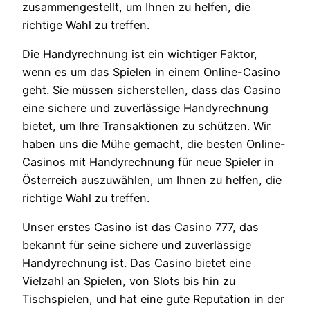
zusammengestellt, um Ihnen zu helfen, die
richtige Wahl zu treffen.
Die Handyrechnung ist ein wichtiger Faktor,
wenn es um das Spielen in einem Online-Casino
geht. Sie müssen sicherstellen, dass das Casino
eine sichere und zuverlässige Handyrechnung
bietet, um Ihre Transaktionen zu schützen. Wir
haben uns die Mühe gemacht, die besten Online-
Casinos mit Handyrechnung für neue Spieler in
Österreich auszuwählen, um Ihnen zu helfen, die
richtige Wahl zu treffen.
Unser erstes Casino ist das Casino 777, das
bekannt für seine sichere und zuverlässige
Handyrechnung ist. Das Casino bietet eine
Vielzahl an Spielen, von Slots bis hin zu
Tischspielen, und hat eine gute Reputation in der