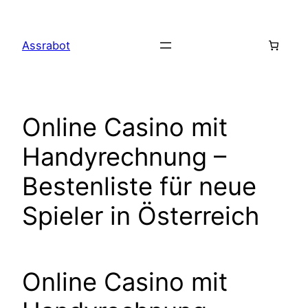
Assrabot
Online Casino mit
Handyrechnung –
Bestenliste für neue
Spieler in Österreich
Online Casino mit