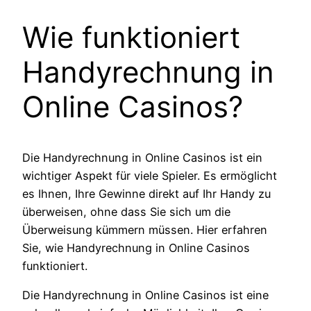
Wie funktioniert
Handyrechnung in
Online Casinos?
Die Handyrechnung in Online Casinos ist ein
wichtiger Aspekt für viele Spieler. Es ermöglicht
es Ihnen, Ihre Gewinne direkt auf Ihr Handy zu
überweisen, ohne dass Sie sich um die
Überweisung kümmern müssen. Hier erfahren
Sie, wie Handyrechnung in Online Casinos
funktioniert.
Die Handyrechnung in Online Casinos ist eine