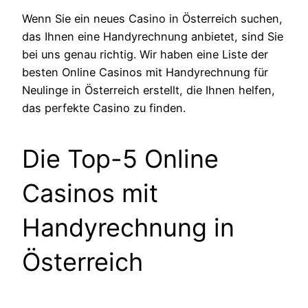
Wenn Sie ein neues Casino in Österreich suchen,
das Ihnen eine Handyrechnung anbietet, sind Sie
bei uns genau richtig. Wir haben eine Liste der
besten Online Casinos mit Handyrechnung für
Neulinge in Österreich erstellt, die Ihnen helfen,
das perfekte Casino zu finden.
Die Top-5 Online
Casinos mit
Handyrechnung in
Österreich