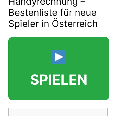
Handyrechnung –
Bestenliste für neue
Spieler in Österreich
SPIELEN