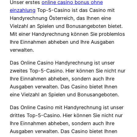
Unser erstes
online casino bonus ohne
einzahlung
Top-5-Casino ist das Casino mit
Handyrechnung Österreich, das Ihnen eine
Vielzahl an Spielen und Bonusangeboten bietet.
Mit einer Handyrechnung können Sie problemlos
Ihre Einnahmen abheben und Ihre Ausgaben
verwalten.
Das Online Casino Handyrechnung ist unser
zweites Top-5-Casino. Hier können Sie nicht nur
Ihre Einnahmen abheben, sondern auch Ihre
Ausgaben verwalten. Das Casino bietet Ihnen
eine Vielzahl an Spielen und Bonusangeboten.
Das Online Casino mit Handyrechnung ist unser
drittes Top-5-Casino. Hier können Sie nicht nur
Ihre Einnahmen abheben, sondern auch Ihre
Ausgaben verwalten. Das Casino bietet Ihnen