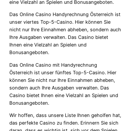
eine Vielzahl an Spielen und Bonusangeboten.
Das Online Casino Handyrechnung Österreich ist
unser viertes Top-5-Casino. Hier können Sie
nicht nur Ihre Einnahmen abheben, sondern auch
Ihre Ausgaben verwalten. Das Casino bietet
Ihnen eine Vielzahl an Spielen und
Bonusangeboten.
Das Online Casino mit Handyrechnung
Österreich ist unser fünftes Top-5-Casino. Hier
können Sie nicht nur Ihre Einnahmen abheben,
sondern auch Ihre Ausgaben verwalten. Das
Casino bietet Ihnen eine Vielzahl an Spielen und
Bonusangeboten.
Wir hoffen, dass unsere Liste Ihnen geholfen hat,
das perfekte Casino zu finden. Erinnern Sie sich
daran, dass es wichtig ist, sich vor dem Spielen