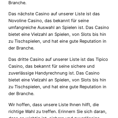
Branche.
Das nächste Casino auf unserer Liste ist das
Novoline Casino, das bekannt für seine
umfangreiche Auswahl an Spielen ist. Das Casino
bietet eine Vielzahl an Spielen, von Slots bis hin
zu Tischspielen, und hat eine gute Reputation in
der Branche.
Das dritte Casino auf unserer Liste ist das Tipico
Casino, das bekannt für seine sichere und
zuverlässige Handyrechnung ist. Das Casino
bietet eine Vielzahl an Spielen, von Slots bis hin
zu Tischspielen, und hat eine gute Reputation in
der Branche.
Wir hoffen, dass unsere Liste Ihnen hilft, die
richtige Wahl zu treffen. Erinnern Sie sich daran,