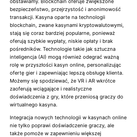
obstawiamy. Blockchain oferuje zwiększone
bezpieczeństwo, przejrzystość i anonimowość
transakcji. Kasyna oparte na technologii
blockchain, zwane kasynami kryptowalutowymi,
stają się coraz bardziej popularne, ponieważ
oferują szybkie wypłaty, niskie opłaty i brak
pośredników. Technologie takie jak sztuczna
inteligencja (AI) mogą również odegrać ważną
rolę w przyszłości kasyn online, personalizując
ofertę gier i zapewniając lepszą obsługę klienta.
Możemy się spodziewać, że VR i AR wkrótce
zaoferują wciągające i realistyczne
doświadczenia z gry, które przeniosą graczy do
wirtualnego kasyna.
Integracja nowych technologii w kasynach online
nie tylko poprawi doświadczenie graczy, ale
także pomoże w zapewnieniu większej