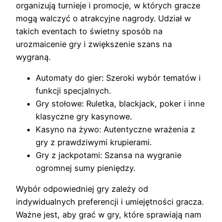
organizują turnieje i promocje, w których gracze
mogą walczyć o atrakcyjne nagrody. Udział w
takich eventach to świetny sposób na
urozmaicenie gry i zwiększenie szans na
wygraną.
Automaty do gier: Szeroki wybór tematów i
funkcji specjalnych.
Gry stołowe: Ruletka, blackjack, poker i inne
klasyczne gry kasynowe.
Kasyno na żywo: Autentyczne wrażenia z
gry z prawdziwymi krupierami.
Gry z jackpotami: Szansa na wygranie
ogromnej sumy pieniędzy.
Wybór odpowiedniej gry zależy od
indywidualnych preferencji i umiejętności gracza.
Ważne jest, aby grać w gry, które sprawiają nam