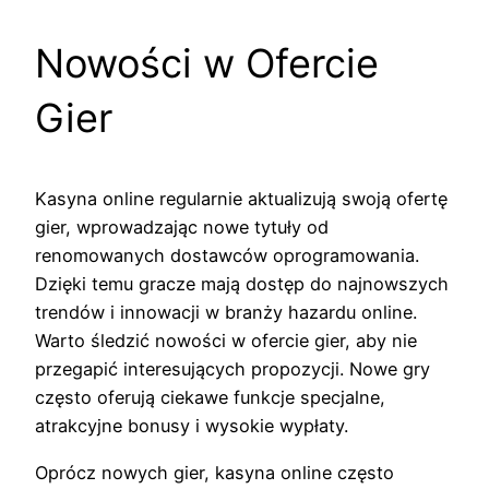
Nowości w Ofercie
Gier
Kasyna online regularnie aktualizują swoją ofertę
gier, wprowadzając nowe tytuły od
renomowanych dostawców oprogramowania.
Dzięki temu gracze mają dostęp do najnowszych
trendów i innowacji w branży hazardu online.
Warto śledzić nowości w ofercie gier, aby nie
przegapić interesujących propozycji. Nowe gry
często oferują ciekawe funkcje specjalne,
atrakcyjne bonusy i wysokie wypłaty.
Oprócz nowych gier, kasyna online często