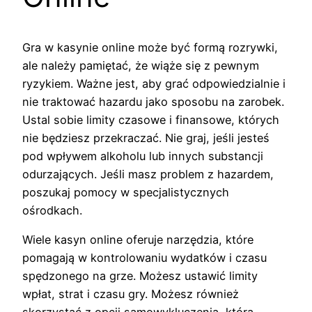
Gra w kasynie online może być formą rozrywki,
ale należy pamiętać, że wiąże się z pewnym
ryzykiem. Ważne jest, aby grać odpowiedzialnie i
nie traktować hazardu jako sposobu na zarobek.
Ustal sobie limity czasowe i finansowe, których
nie będziesz przekraczać. Nie graj, jeśli jesteś
pod wpływem alkoholu lub innych substancji
odurzających. Jeśli masz problem z hazardem,
poszukaj pomocy w specjalistycznych
ośrodkach.
Wiele kasyn online oferuje narzędzia, które
pomagają w kontrolowaniu wydatków i czasu
spędzonego na grze. Możesz ustawić limity
wpłat, strat i czasu gry. Możesz również