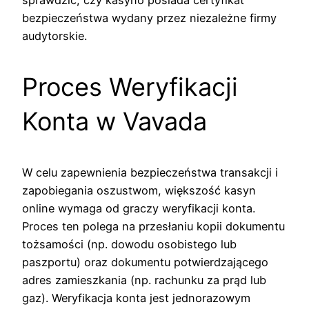
bezpieczeństwa wydany przez niezależne firmy
audytorskie.
Proces Weryfikacji
Konta w Vavada
W celu zapewnienia bezpieczeństwa transakcji i
zapobiegania oszustwom, większość kasyn
online wymaga od graczy weryfikacji konta.
Proces ten polega na przesłaniu kopii dokumentu
tożsamości (np. dowodu osobistego lub
paszportu) oraz dokumentu potwierdzającego
adres zamieszkania (np. rachunku za prąd lub
gaz). Weryfikacja konta jest jednorazowym