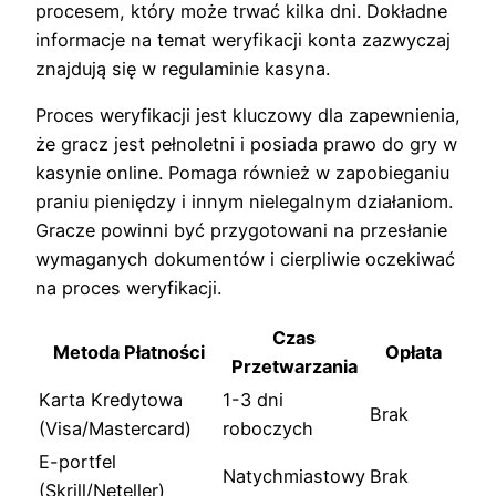
procesem, który może trwać kilka dni. Dokładne
informacje na temat weryfikacji konta zazwyczaj
znajdują się w regulaminie kasyna.
Proces weryfikacji jest kluczowy dla zapewnienia,
że gracz jest pełnoletni i posiada prawo do gry w
kasynie online. Pomaga również w zapobieganiu
praniu pieniędzy i innym nielegalnym działaniom.
Gracze powinni być przygotowani na przesłanie
wymaganych dokumentów i cierpliwie oczekiwać
na proces weryfikacji.
Czas
Metoda Płatności
Opłata
Przetwarzania
Karta Kredytowa
1-3 dni
Brak
(Visa/Mastercard)
roboczych
E-portfel
Natychmiastowy
Brak
(Skrill/Neteller)