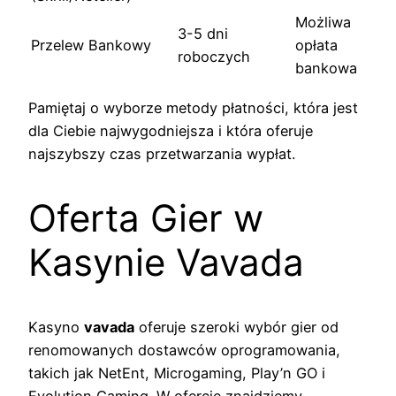
Możliwa
3-5 dni
Przelew Bankowy
opłata
roboczych
bankowa
Pamiętaj o wyborze metody płatności, która jest
dla Ciebie najwygodniejsza i która oferuje
najszybszy czas przetwarzania wypłat.
Oferta Gier w
Kasynie Vavada
Kasyno
vavada
oferuje szeroki wybór gier od
renomowanych dostawców oprogramowania,
takich jak NetEnt, Microgaming, Play’n GO i