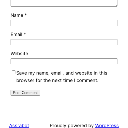
Name
*
Email
*
Website
Save my name, email, and website in this
browser for the next time I comment.
Assrabot
Proudly powered by
WordPress