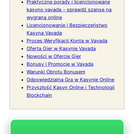
Praktyczne porady i licencjonowane
kasyno vavada – sprawdź szanse na
wygraną online
Licencjonowanie i Bezpieczeństwo
Kasyna Vavada
Proces Weryfikacji Konta w Vavada
Oferta Gier w Kasynie Vavada
Nowości w Ofercie Gier
Bonusy i Promocje w Vavada
Warunki Obrotu Bonusem
Odpowiedzialna Gra w Kasynie Online
Przyszłość Kasyn Online i Technologii
Blockchain