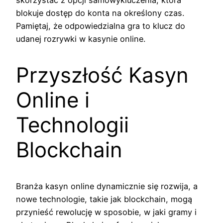
skorzystać z opcji samowykluczenia, która
blokuje dostęp do konta na określony czas.
Pamiętaj, że odpowiedzialna gra to klucz do
udanej rozrywki w kasynie online.
Przyszłość Kasyn
Online i
Technologii
Blockchain
Branża kasyn online dynamicznie się rozwija, a
nowe technologie, takie jak blockchain, mogą
przynieść rewolucję w sposobie, w jaki gramy i