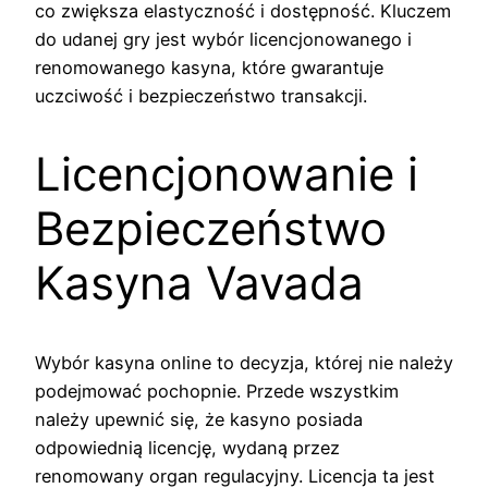
co zwiększa elastyczność i dostępność. Kluczem
do udanej gry jest wybór licencjonowanego i
renomowanego kasyna, które gwarantuje
uczciwość i bezpieczeństwo transakcji.
Licencjonowanie i
Bezpieczeństwo
Kasyna Vavada
Wybór kasyna online to decyzja, której nie należy
podejmować pochopnie. Przede wszystkim
należy upewnić się, że kasyno posiada
odpowiednią licencję, wydaną przez
renomowany organ regulacyjny. Licencja ta jest