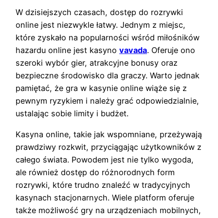
W dzisiejszych czasach, dostęp do rozrywki
online jest niezwykle łatwy. Jednym z miejsc,
które zyskało na popularności wśród miłośników
hazardu online jest kasyno
vavada
. Oferuje ono
szeroki wybór gier, atrakcyjne bonusy oraz
bezpieczne środowisko dla graczy. Warto jednak
pamiętać, że gra w kasynie online wiąże się z
pewnym ryzykiem i należy grać odpowiedzialnie,
ustalając sobie limity i budżet.
Kasyna online, takie jak wspomniane, przeżywają
prawdziwy rozkwit, przyciągając użytkowników z
całego świata. Powodem jest nie tylko wygoda,
ale również dostęp do różnorodnych form
rozrywki, które trudno znaleźć w tradycyjnych
kasynach stacjonarnych. Wiele platform oferuje
także możliwość gry na urządzeniach mobilnych,