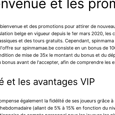
envenue et les pro
nvenue et des promotions pour attirer de nouveaux jou
ation belge en vigueur depuis le 1er mars 2020, les c
ssiques et des tours gratuits. Cependant, spinmama p
 l'offre sur spinmamae.be consiste en un bonus de 10
dition de mise de 35x le montant du bonus et du dépôt
u bonus avant de l'accepter, afin de comprendre les ex
é et les avantages VIP
mpense également la fidélité de ses joueurs grâce 
ck hebdomadaire (allant de 5% à 15% en fonction du n