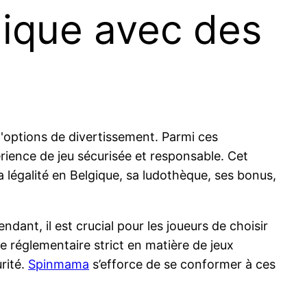
gique avec des
d'options de divertissement. Parmi ces
ence de jeu sécurisée et responsable. Cet
a légalité en Belgique, sa ludothèque, ses bonus,
ndant, il est crucial pour les joueurs de choisir
re réglementaire strict en matière de jeux
urité.
Spinmama
s’efforce de se conformer à ces