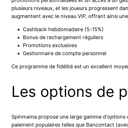
promotions personnalisées et un accès à un gest
plusieurs niveaux, et les joueurs progressent da
augmentent avec le niveau VIP, offrant ainsi une
Cashback hebdomadaire (5-15%)
Bonus de rechargement réguliers
Promotions exclusives
Gestionnaire de compte personnel
Ce programme de fidélité est un excellent moyen 
Les options de p
Spinmama propose une large gamme d'options de p
paiement populaires telles que Bancontact (avec 