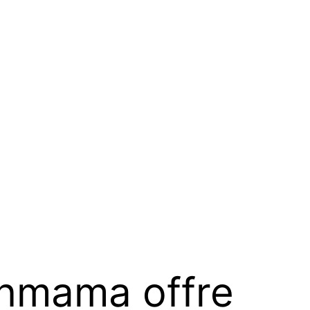
pinmama offre