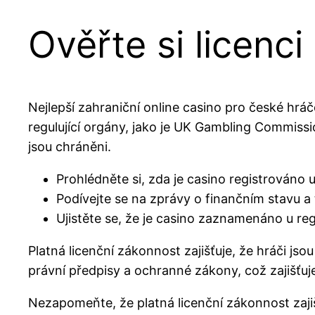
Ověřte si licenc
Nejlepší zahraniční online casino pro české hráč
regulující orgány, jako je UK Gambling Commissi
jsou chráněni.
Prohlédněte si, zda je casino registrováno u
Podívejte se na zprávy o finančním stavu a
Ujistěte se, že je casino zaznamenáno u re
Platná licenční zákonnost zajišťuje, že hráči js
právní předpisy a ochranné zákony, což zajišťu
Nezapomeňte, že platná licenční zákonnost zajiš