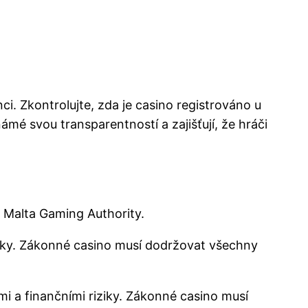
i. Zkontrolujte, zda je casino registrováno u
mé svou transparentností a zajišťují, že hráči
o Malta Gaming Authority.
riziky. Zákonné casino musí dodržovat všechny
mi a finančními riziky. Zákonné casino musí