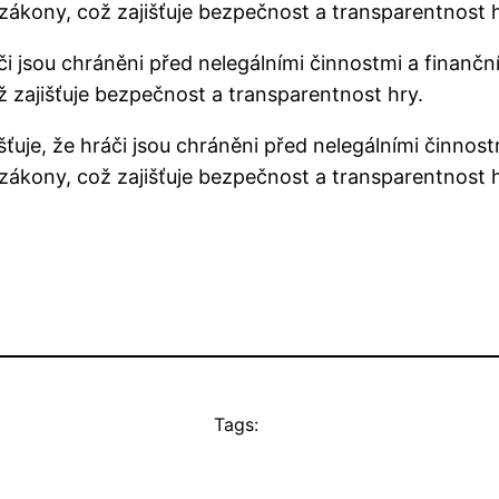
ákony, což zajišťuje bezpečnost a transparentnost h
ráči jsou chráněni před nelegálními činnostmi a finan
 zajišťuje bezpečnost a transparentnost hry.
ťuje, že hráči jsou chráněni před nelegálními činnost
ákony, což zajišťuje bezpečnost a transparentnost h
Tags: