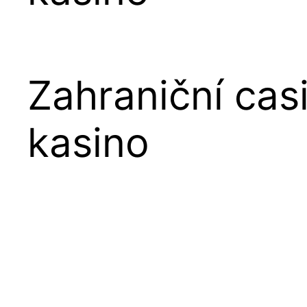
Zahraniční casi
kasino