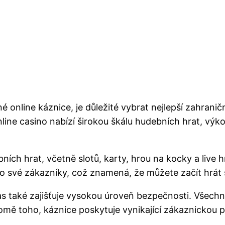
é online káznice, je důležité vybrat nejlepší zahrani
line casino nabízí širokou škálu hudebních hrat, výk
ch hrat, včetně slotů, karty, hrou na kocky a live h
ro své zákazníky, což znamená, že můžete začít hrá
as také zajišťuje vysokou úroveň bezpečnosti. Všechny
mě toho, káznice poskytuje vynikající zákaznickou po