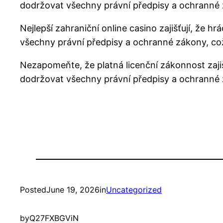
dodržovat všechny právní předpisy a ochranné z
Nejlepší zahraniční online casino zajišťují, že h
všechny právní předpisy a ochranné zákony, což
Nezapomeňte, že platná licenční zákonnost zajiš
dodržovat všechny právní předpisy a ochranné z
Posted
June 19, 2026
in
Uncategorized
by
Q27FXBGViN