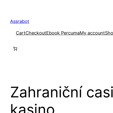
Assrabot
Cart
Checkout
Ebook Percuma
My account
Sh
Zahraniční casi
kasino