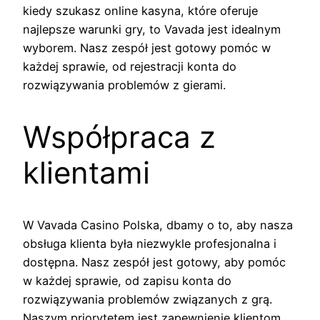
kiedy szukasz online kasyna, które oferuje
najlepsze warunki gry, to Vavada jest idealnym
wyborem. Nasz zespół jest gotowy pomóc w
każdej sprawie, od rejestracji konta do
rozwiązywania problemów z gierami.
Współpraca z
klientami
W Vavada Casino Polska, dbamy o to, aby nasza
obsługa klienta była niezwykle profesjonalna i
dostępna. Nasz zespół jest gotowy, aby pomóc
w każdej sprawie, od zapisu konta do
rozwiązywania problemów związanych z grą.
Naszym priorytetem jest zapewnienie klientom