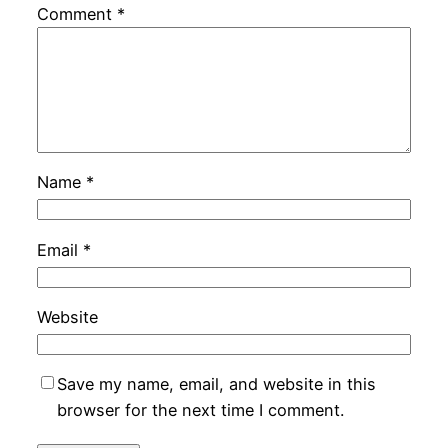
Comment
*
Name
*
Email
*
Website
Save my name, email, and website in this
browser for the next time I comment.