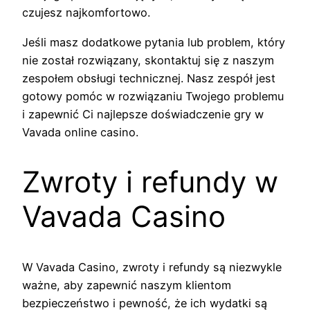
czujesz najkomfortowo.
Jeśli masz dodatkowe pytania lub problem, który
nie został rozwiązany, skontaktuj się z naszym
zespołem obsługi technicznej. Nasz zespół jest
gotowy pomóc w rozwiązaniu Twojego problemu
i zapewnić Ci najlepsze doświadczenie gry w
Vavada online casino.
Zwroty i refundy w
Vavada Casino
W Vavada Casino, zwroty i refundy są niezwykle
ważne, aby zapewnić naszym klientom
bezpieczeństwo i pewność, że ich wydatki są