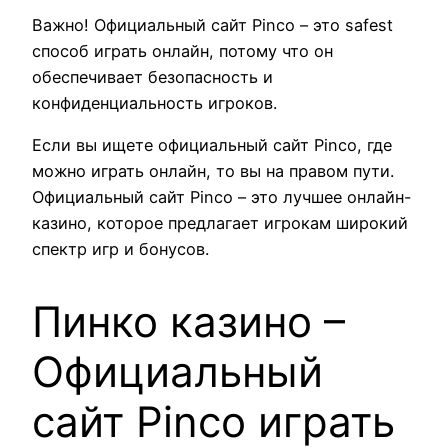
Важно! Официальный сайт Pinco – это safest
способ играть онлайн, потому что он
обеспечивает безопасность и
конфиденциальность игроков.
Если вы ищете официальный сайт Pinco, где
можно играть онлайн, то вы на правом пути.
Официальный сайт Pinco – это лучшее онлайн-
казино, которое предлагает игрокам широкий
спектр игр и бонусов.
Пинко казино –
Официальный
сайт Pinco играть