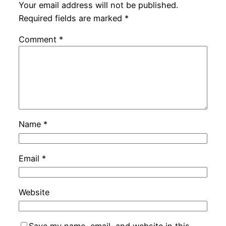
Your email address will not be published.
Required fields are marked
*
Comment
*
Name
*
Email
*
Website