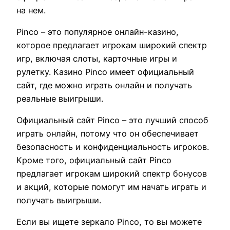
на нем.
Pinco – это популярное онлайн-казино,
которое предлагает игрокам широкий спектр
игр, включая слоты, карточные игры и
рулетку. Казино Pinco имеет официальный
сайт, где можно играть онлайн и получать
реальные выигрыши.
Официальный сайт Pinco – это лучший способ
играть онлайн, потому что он обеспечивает
безопасность и конфиденциальность игроков.
Кроме того, официальный сайт Pinco
предлагает игрокам широкий спектр бонусов
и акций, которые помогут им начать играть и
получать выигрыши.
Если вы ищете зеркало Pinco, то вы можете