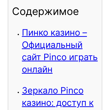
Содержимое
Пинко казино –
Официальный
сайт Pinco играть
онлайн
Зеркало Pinco
казино: доступ к