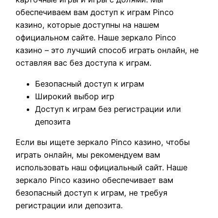
обеспечиваем вам доступ к играм Pinco
казино, которые доступны на нашем
официальном сайте. Наше зеркало Pinco
казино – это лучший способ играть онлайн, не
оставляя вас без доступа к играм.
Безопасный доступ к играм
Широкий выбор игр
Доступ к играм без регистрации или
депозита
Если вы ищете зеркало Pinco казино, чтобы
играть онлайн, мы рекомендуем вам
использовать наш официальный сайт. Наше
зеркало Pinco казино обеспечивает вам
безопасный доступ к играм, не требуя
регистрации или депозита.