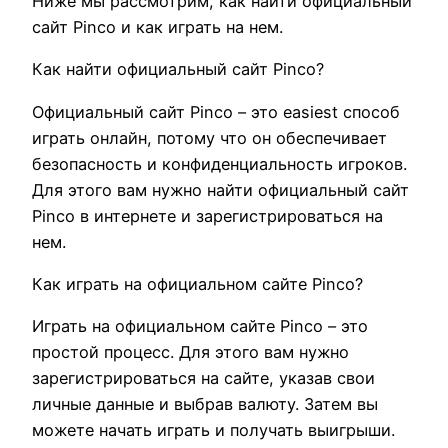
Ниже мы рассмотрим, как найти официальный
сайт Pinco и как играть на нем.
Как найти официальный сайт Pinco?
Официальный сайт Pinco – это easiest способ
играть онлайн, потому что он обеспечивает
безопасность и конфиденциальность игроков.
Для этого вам нужно найти официальный сайт
Pinco в интернете и зарегистрироваться на
нем.
Как играть на официальном сайте Pinco?
Играть на официальном сайте Pinco – это
простой процесс. Для этого вам нужно
зарегистрироваться на сайте, указав свои
личные данные и выбрав валюту. Затем вы
можете начать играть и получать выигрыши.