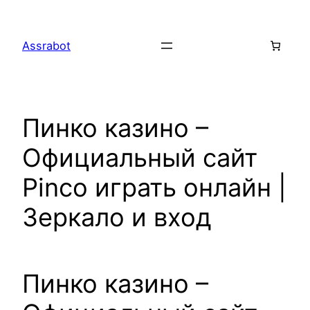
Assrabot
Пинко казино –
Официальный сайт
Pinco играть онлайн |
Зеркало и вход
Пинко казино –