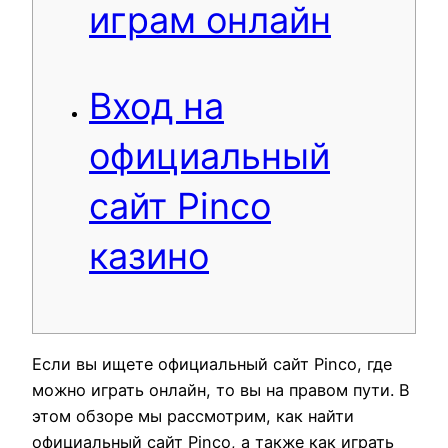
играм онлайн
Вход на
официальный
сайт Pinco
казино
Если вы ищете официальный сайт Pinco, где
можно играть онлайн, то вы на правом пути. В
этом обзоре мы рассмотрим, как найти
официальный сайт Pinco, а также как играть