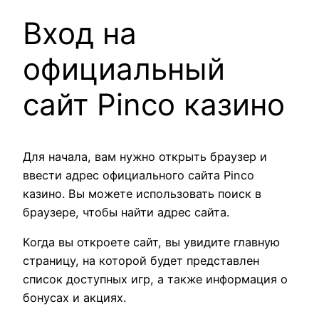
Вход на
официальный
сайт Pinco казино
Для начала, вам нужно открыть браузер и
ввести адрес официального сайта Pinco
казино. Вы можете использовать поиск в
браузере, чтобы найти адрес сайта.
Когда вы откроете сайт, вы увидите главную
страницу, на которой будет представлен
список доступных игр, а также информация о
бонусах и акциях.