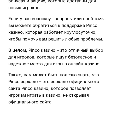
бонусах и акциях, которые доступны для
новых игроков.
Если у вас возникнут вопросы или проблемы,
вы можете обратиться к поддержке Pinco
казино, которая работает круглосуточно,
чтобы помочь вам решить любые проблемы.
В целом, Pinco казино – это отличный выбор
для игроков, которые ищут безопасное и
надежное место для игры в онлайн-казино.
Также, вам может быть полезно знать, что
Pinco зеркало – это зеркало официального
сайта Pinco казино, которое позволяет
игрокам играть в казино, не открывая
официального сайта.