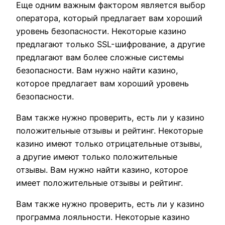
Еще одним важным фактором является выбор
оператора, который предлагает вам хороший
уровень безопасности. Некоторые казино
предлагают только SSL-шифрование, а другие
предлагают вам более сложные системы
безопасности. Вам нужно найти казино,
которое предлагает вам хороший уровень
безопасности.
Вам также нужно проверить, есть ли у казино
положительные отзывы и рейтинг. Некоторые
казино имеют только отрицательные отзывы,
а другие имеют только положительные
отзывы. Вам нужно найти казино, которое
имеет положительные отзывы и рейтинг.
Вам также нужно проверить, есть ли у казино
программа лояльности. Некоторые казино