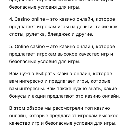
безопасные условия для игры.
4. Casino online – это казино онлайн, которое
предлагает игрокам игры на деньги, такие как
слоты, рулетка, блекджек и другие.
5. Online casino – это казино онлайн, которое
предлагает игрокам высокое качество игр и
безопасные условия для игры.
Вам нужно выбрать казино онлайн, которое
вам интересно и предлагает игры, которые
вам интересны. Вам также нужно знать, какие
бонусы и акции предлагают это казино онлайн.
В этом обзоре мы рассмотрели топ казино
онлайн, которые предлагают игрокам высокое
качество игр и безопасные условия для игры.