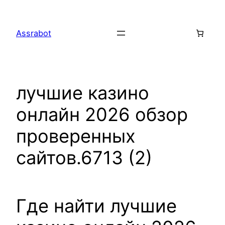
Assrabot
лучшие казино
онлайн 2026 обзор
проверенных
сайтов.6713 (2)
Где найти лучшие