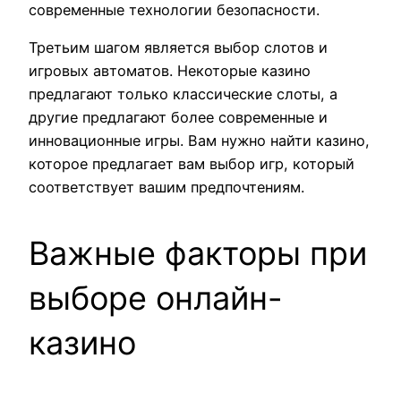
современные технологии безопасности.
Третьим шагом является выбор слотов и
игровых автоматов. Некоторые казино
предлагают только классические слоты, а
другие предлагают более современные и
инновационные игры. Вам нужно найти казино,
которое предлагает вам выбор игр, который
соответствует вашим предпочтениям.
Важные факторы при
выборе онлайн-
казино