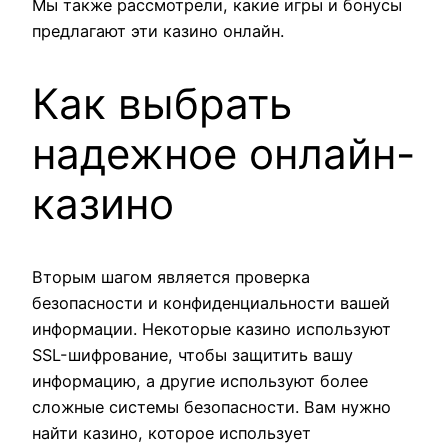
Мы также рассмотрели, какие игры и бонусы
предлагают эти казино онлайн.
Как выбрать
надежное онлайн-
казино
Вторым шагом является проверка
безопасности и конфиденциальности вашей
информации. Некоторые казино используют
SSL-шифрование, чтобы защитить вашу
информацию, а другие используют более
сложные системы безопасности. Вам нужно
найти казино, которое использует