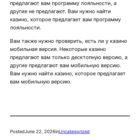
предлагают вам программу лояльности, а
другие не предлагают. Вам нужно найти
казино, которое предлагает вам программу
лояльности.
Вам также нужно проверить, есть ли у казино
мобильная версия. Некоторые казино
предлагают вам только десктопную версию, а
другие предлагают вам мобильную версию.
Вам нужно найти казино, которое предлагает
вам мобильную версию.
Posted
June 22, 2026
in
Uncategorized