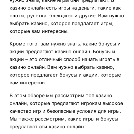
нужно знать, какие игры они предлагают. В
казино онлайн есть игры на деньги, такие как
слоты, рулетка, блекджек и другие. Вам нужно
выбрать казино, которое предлагает игры,
которые вам интересны.
Кроме того, вам нужно знать, какие бонусы и
акции предлагают казино онлайн. Бонусы и
акции – это отличный способ начать играть в
казино онлайн. Вам нужно выбрать казино,
которое предлагает бонусы и акции, которые
вам интересны.
В этом обзоре мы рассмотрим топ казино
онлайн, которые предлагают игрокам высокое
качество игр и безопасные условия для игры.
Мы также рассмотрим, какие игры и бонусы
предлагают эти казино онлайн.