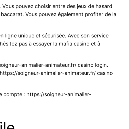
x. Vous pouvez choisir entre des jeux de hasard
 le baccarat. Vous pouvez également profiter de la
n ligne unique et sécurisée. Avec son service
hésitez pas à essayer la mafia casino et à
/soigneur-animalier-animateur.fr/ casino login.
https://soigneur-animalier-animateur.fr/ casino
de compte : https://soigneur-animalier-
ile