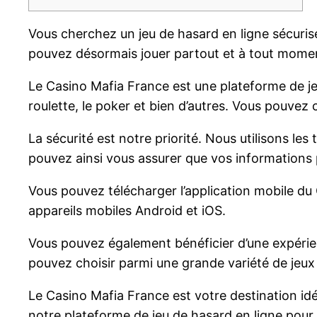
Vous cherchez un jeu de hasard en ligne sécurisé
pouvez désormais jouer partout et à tout mome
Le Casino Mafia France est une plateforme de jeu
roulette, le poker et bien d’autres. Vous pouvez 
La sécurité est notre priorité. Nous utilisons l
pouvez ainsi vous assurer que vos informations 
Vous pouvez télécharger l’application mobile du
appareils mobiles Android et iOS.
Vous pouvez également bénéficier d’une expérien
pouvez choisir parmi une grande variété de jeux
Le Casino Mafia France est votre destination idé
notre plateforme de jeu de hasard en ligne po