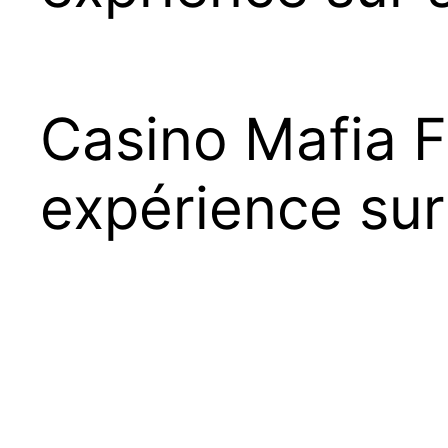
Casino Mafia F
expérience su