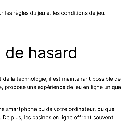
les règles du jeu et les conditions de jeu.
x de hasard
 de la technologie, il est maintenant possible de
, propose une expérience de jeu en ligne unique
tre smartphone ou de votre ordinateur, où que
 De plus, les casinos en ligne offrent souvent