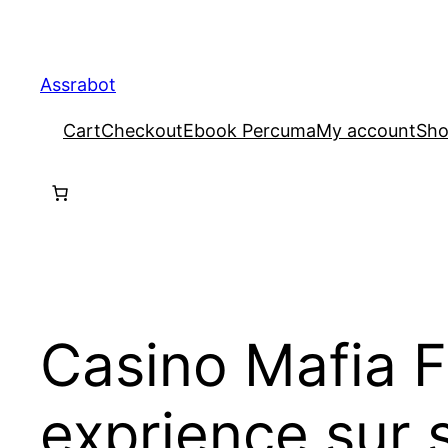
Assrabot
Cart
Checkout
Ebook Percuma
My account
Sh
Casino Mafia F
exprience sur