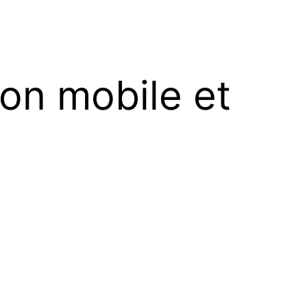
ion mobile et