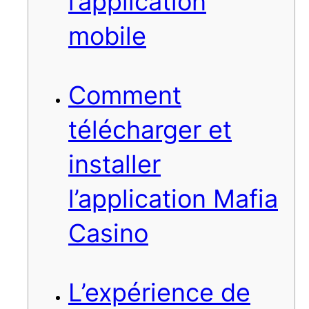
l’application
mobile
Comment
télécharger et
installer
l’application Mafia
Casino
L’expérience de