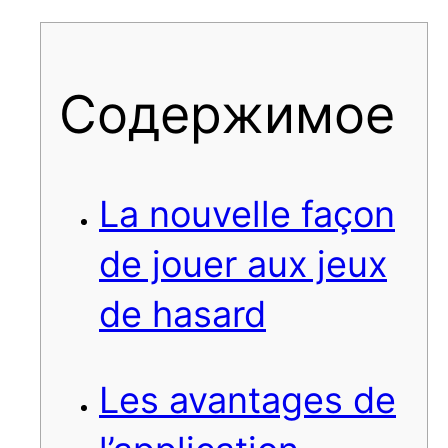
Содержимое
La nouvelle façon
de jouer aux jeux
de hasard
Les avantages de