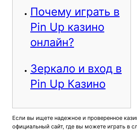
Почему играть в
Pin Up казино
онлайн?
Зеркало и вход в
Pin Up Казино
Если вы ищете надежное и проверенное казин
официальный сайт, где вы можете играть в сл