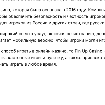
азино, которая была основана в 2016 году. Компа
бы обеспечить безопасность и честность игроков
 для игроков из России и других стран, где русс
широкий спектр услуг, включая регистрацию, депо
агает мобильную версию, чтобы игроки могли игр
пособ играть в онлайн-казино, то Pin Up Casino 
ты, карточные игры и рулетку, а также привлекат
чать играть в любое время.