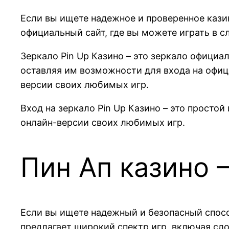
Если вы ищете надежное и проверенное казин
официальный сайт, где вы можете играть в сл
Зеркало Pin Up Казино – это зеркало официа
оставляя им возможности для входа на офици
версии своих любимых игр.
Вход на зеркало Pin Up Казино – это простой
онлайн-версии своих любимых игр.
Пин Ап казино 
Если вы ищете надежный и безопасный способ
предлагает широкий спектр игр, включая сло