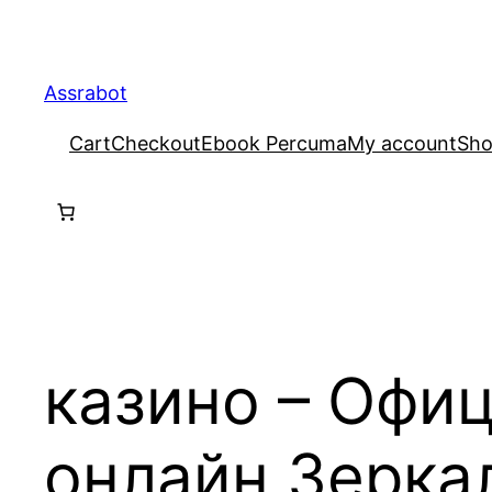
Assrabot
Cart
Checkout
Ebook Percuma
My account
Sh
казино – Офиц
онлайн Зерка