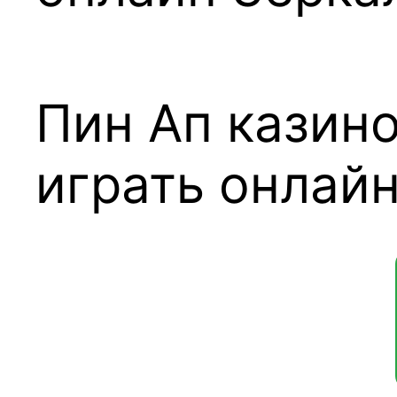
Пин Ап казино
играть онлайн