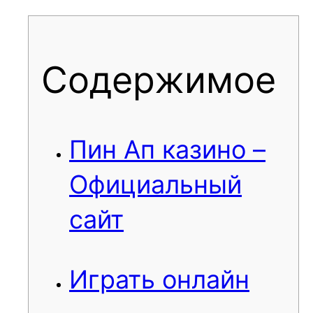
Содержимое
Пин Ап казино –
Официальный
сайт
Играть онлайн