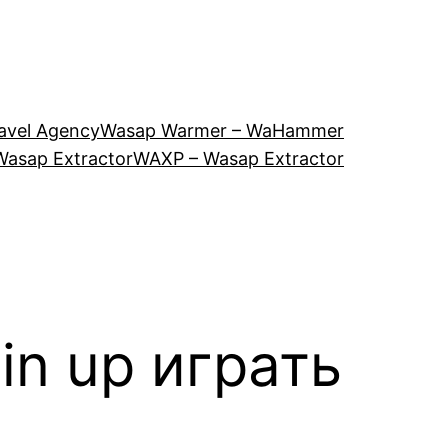
avel Agency
Wasap Warmer – WaHammer
asap Extractor
WAXP – Wasap Extractor
in up играть